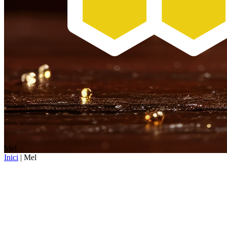
Mel
Inici
| Mel