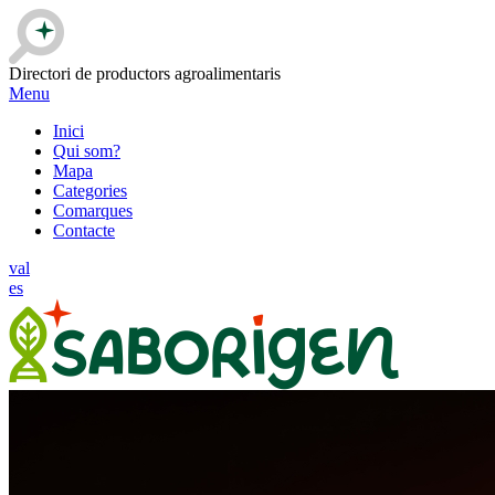
Directori de productors agroalimentaris
Menu
Inici
Qui som?
Mapa
Categories
Comarques
Contacte
val
es