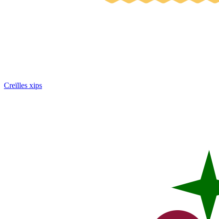
Creïlles xips