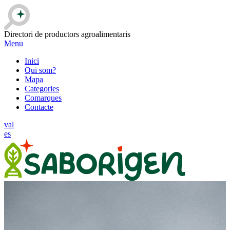
Directori de productors agroalimentaris
Menu
Inici
Qui som?
Mapa
Categories
Comarques
Contacte
val
es