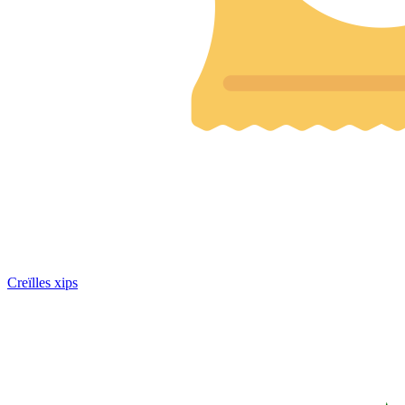
Creïlles xips