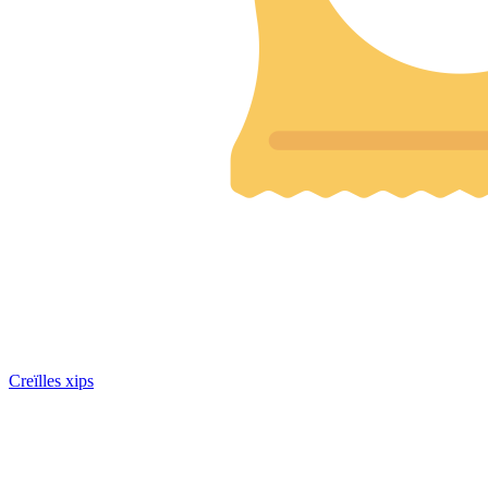
Creïlles xips