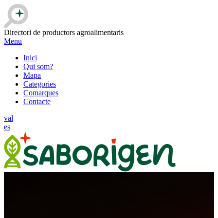
Directori de productors agroalimentaris
Menu
Inici
Qui som?
Mapa
Categories
Comarques
Contacte
val
es