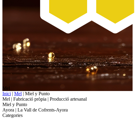
Mel
Inici
|
Mel
|
Miel y Punto
Mel
| Fabricació pròpia | Producció artesanal
Miel y Punto
Ayora
|
La Vall de Cofrents-Ayora
Categories